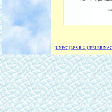
­­
[UNEC]
[LES R.U.]
[PELERINA