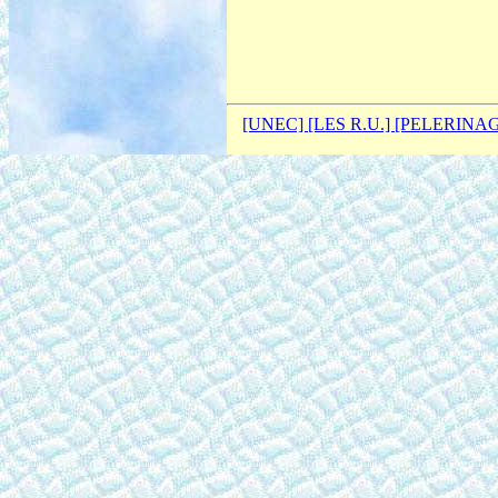
[UNEC]
[LES R.U.]
[PELERINA