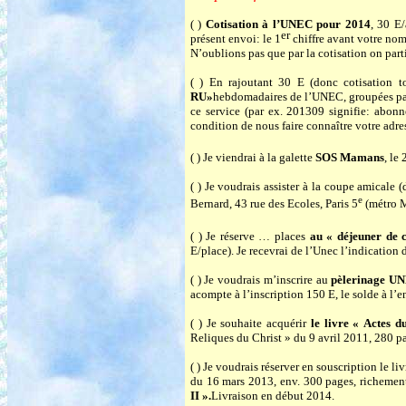
( )
Cotisation à l’UNEC pour 2014
, 30 E
er
présent envoi: le 1
chiffre avant votre nom
N’oublions pas que par la cotisation on par
( )
En rajoutant 30 E (donc cotisation t
RU»
hebdomadaires de l’UNEC, groupées pa
ce service (par ex. 201309 signifie: abonn
condition de nous faire connaître votre adre
( ) Je viendrai à la galette
SOS Mamans
, le
( ) Je voudrais assister à la coupe amicale
e
Bernard, 43 rue des Ecoles, Paris 5
(métro M
( ) Je réserve … places
au « déjeuner de 
E/place). Je recevrai de l’Unec l’indication 
( ) Je voudrais m’inscrire au
pèlerinage UN
acompte à l’inscription 150 E, le solde à l’en
( ) Je souhaite acquérir
le livre « Actes
Reliques du Christ » du 9 avril 2011, 280 pa
( ) Je voudrais réserver en souscription le li
du 16 mars 2013, env. 300 pages, richement 
II ».
Livraison en début 2014.