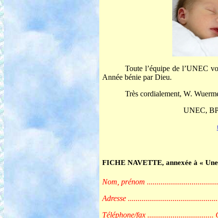
Toute l’équipe de l’UNEC vou
Année bénie par Dieu.
Très cordialement, W. Wuermel
UNEC, BP 7
FICHE NAVETTE, annexée à « Unec I
Nom, prénom ..........................................
Adresse ................................................
Téléphone/fax .................................. C