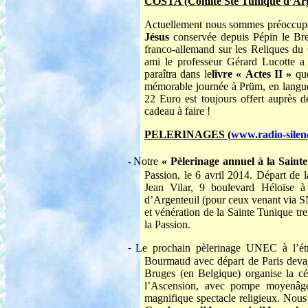
COSTA (Comité Ste Tunique d’Arg
Actuellement nous sommes préoccupée
Jésus
conservée depuis Pépin le Br
franco-allemand sur les Reliques d
ami le professeur Gérard Lucotte a 
paraîtra dans le
livre « Actes II »
qu
mémorable journée à Prüm, en langue f
22 Euro est toujours offert auprès d
cadeau à faire !
PELERINAGES (
www.radio-silen
Notre
« Pèlerinage annuel à la Saint
-
Passion, le 6 avril 2014. Départ de l
Jean Vilar, 9 boulevard Héloïse à
d’Argenteuil (pour ceux venant via S
et vénération de la Sainte Tunique t
la Passion.
Le prochain pèlerinage UNEC à l’ét
-
Bourmaud avec départ de Paris devan
Bruges (en Belgique) organise la cé
l’Ascension, avec pompe moyenâgeu
magnifique spectacle religieux. Nous 