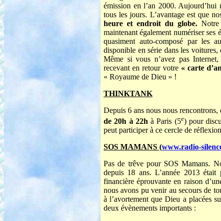
émission en l’an 2000. Aujourd’hui 
tous les jours. L’avantage est que n
heure et endroit du globe.
Notre 
maintenant également numériser ses 
quasiment auto-composé par les au
disponible en série dans les voitures,
Même si vous n’avez pas Internet,
recevant en retour votre
« carte d’a
« Royaume de Dieu » !
THINKTANK
Depuis 6 ans nous nous rencontrons, 
e
de 20h à 22h
à Paris (5
) pour disc
peut participer à ce cercle de réflexi
SOS MAMANS (
www.radio-silence
Pas de trêve pour SOS Mamans. N
depuis 18 ans. L’année 2013 était 
financière éprouvante en raison d’une
nous avons pu venir au secours de tou
à l’avortement que Dieu a placées su
deux évènements importants :