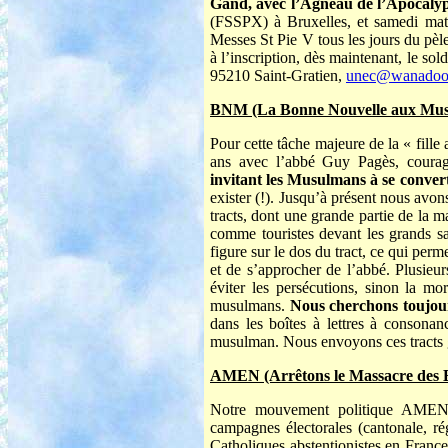
Gand, avec l’Agneau de l’Apocaly
(FSSPX) à Bruxelles, et samedi mat
Messes St Pie V tous les jours du pè
à l’inscription, dès maintenant, le so
95210 Saint-Gratien,
unec@wanadoo.
BNM (La Bonne Nouvelle aux Mu
Pour cette tâche majeure de la « fille
ans avec l’abbé Guy Pagès, courag
invitant les Musulmans à se conver
exister (!). Jusqu’à présent nous avon
tracts, dont une grande partie de la 
comme touristes devant les grands sa
figure sur le dos du tract, ce qui perm
et de s’approcher de l’abbé. Plusieur
éviter les persécutions, sinon la m
musulmans.
Nous cherchons toujour
dans les boîtes à lettres à consonan
musulman. Nous envoyons ces tracts gr
AMEN (Arrêtons le Massacre des E
Notre mouvement politique AMEN ex
campagnes électorales (cantonale, rég
Catholiques abstentionistes en France 