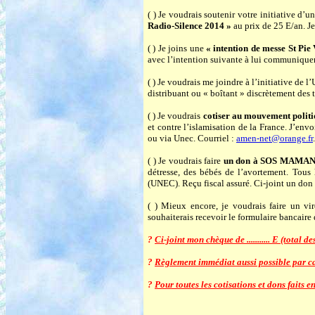
( ) Je voudrais soutenir votre initiative d’
Radio-Silence 2014 »
au prix de 25 E/an. Je 
( ) Je joins une
« intention de messe St Pie
avec l’intention suivante à lui com
( ) Je voudrais me joindre à l’initiative de
distribuant ou « boîtant » discrètement de
( ) Je voudrais
cotiser au mouvement polit
et contre l’islamisation de la France. J’e
ou via Unec. Courriel :
amen-net@orange.fr
( ) Je voudrais faire
un don à SOS MAMA
détresse, des bébés de l’avortement. Tou
(UNEC). Reçu fiscal assuré. Ci-joint un do
( ) Mieux encore, je voudrais faire un v
souhaiterais recevoir le formulaire bancaire
?
Ci-joint mon chèque de ........... E (total
?
Règlement immédiat aussi possible par cart
?
Pour toutes les cotisations et dons faits 