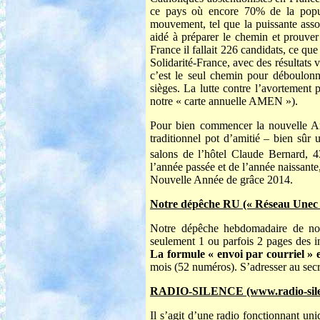
ce pays où encore 70% de la popul
mouvement, tel que la puissante assoc
aidé à préparer le chemin et prouver l
France il fallait 226 candidats, ce qu
Solidarité-France, avec des résultats 
c’est le seul chemin pour déboulonne
sièges. La lutte contre l’avortement 
notre « carte annuelle AMEN »).
Pour bien commencer la nouvelle A
traditionnel pot d’amitié – bien s
salons de l’hôtel Claude Bernard, 4
l’année passée et de l’année naissant
Nouvelle Année de grâce 2014.
Notre dépêche RU (« Réseau Unec 
Notre dépêche hebdomadaire de nou
seulement 1 ou parfois 2 pages des i
La formule « envoi par courriel » e
mois (52 numéros). S’adresser au secr
RADIO-SILENCE (www.radio-sile
Il s’agit d’une radio fonctionnant un