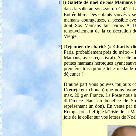
1
1) Galette de noël de Sos Mamans 
dans la salle au sous-sol du Café « 
Entrée libre. Des enfants sauvés y 
mamans courageuses, si possible ave
dont Sos Mamans fait partie. A 1
renouvellement de la consécration 
Vierge.
2) Déjeuner de charité (« Charity di
Paris, probablement près du métro « P
Mamans, avec reçu fiscal). A cette 
petites mamans héroïques ayant sauvé 
première fois qu’une telle médaille
déjeuner !
D’autre part vous pouvez toujours c
Cœur
(cœur chouan) que nous avons f
max. 20 g en France. La Poste nous l
différence étant au bénéfice de S
représentant un don). En vente par t
Remplaçons l’effigie laïciste de la
joie de le coller sur vos lettres de N