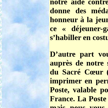
notre aide contr
donne des méda
honneur à la je
ce « déjeuner-g
s’habiller en cost
D’autre part v
auprès de notre 
du Sacré Cœur
(
imprimer en perm
Poste, valable p
France. La Poste 
mais nous vous 