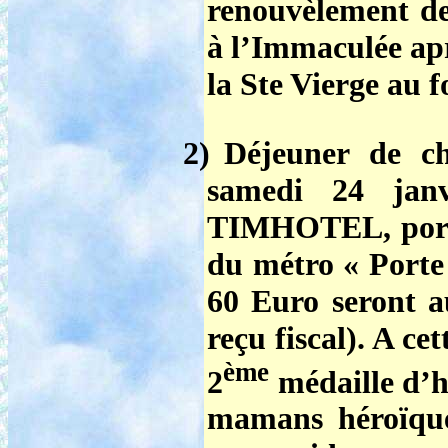
renouvèlement d
à l’Immaculée apr
la Ste Vierge au f
2)
Déjeuner de ch
samedi 24 janv
TIMHOTEL, porte 
du métro « Porte 
60 Euro seront 
reçu fiscal). A ce
ème
2
médaille d’
mamans héroïque