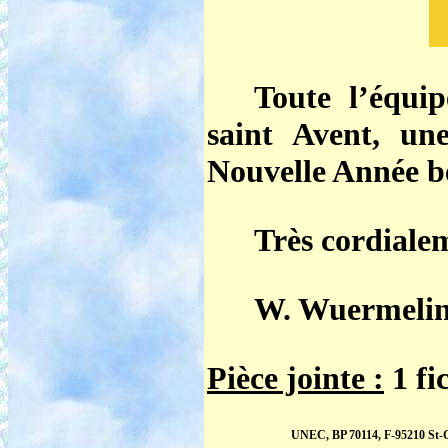
Toute l’équi
saint Avent, un
Nouvelle Année b
Très cordiale
W. Wuermeling
Pièce jointe :
1 fi
UNEC, BP 70114, F-95210 St-Gr