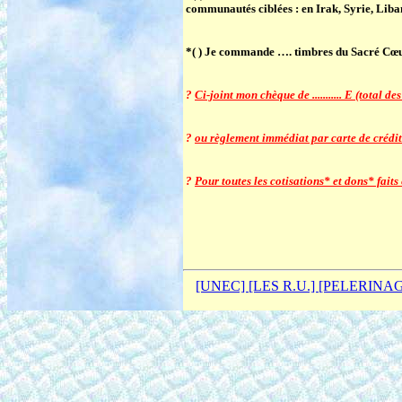
communautés ciblées : en Irak, Syrie, Lib
*( ) Je commande
…. timbres du Sacré Cœ
?
Ci-joint mon chèque de ........... E (total
?
ou règlement immédiat par carte de crédit 
?
Pour toutes les cotisations* et dons* fait
[UNEC]
[LES R.U.]
[PELERINA