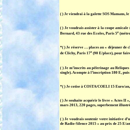
( ) Je viendrai à la galette
SOS Mamans
, l
( ) Je voudrais assister à la coupe amical
e
Bernard, 43 rue des Ecoles, Paris 5
(métro
*( ) Je réserve … places
au « déjeuner de 
e
de Clichy, Paris 17
(90 E/place), pour fai
( ) Je m’inscrits au
pèlerinage au Reliques
single). Acompte à l’inscription 180 E, puis 
*( ) Je cotise à COSTA/COELI 15 Euro/an, e
( ) Je souhaite acquérir
le livre « Actes II
mars 2013, 220 pages, superbement illustré
( ) Je voudrais soutenir votre initiative d
de Radio-Silence 2015 »
au prix de 25 E/an.