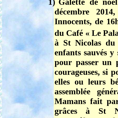
1)
Galette de no
décembre 2014
,
Innocents, de 16h
du Café « Le Pala
à St Nicolas du
enfants sauvés y 
pour passer un
courageuses, si p
elles ou leurs b
assemblée géné
Mamans fait par
grâces à St N