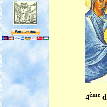
ème
4
d