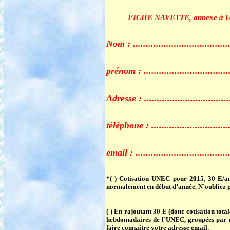
FICHE NAVETTE, annexe à Une
Nom : .......................................
prénom : ....................................
Adresse : ...................................
téléphone : .................................
email : ......................................
*( )
Cotisation UNEC pour 2015
, 30 E/a
normalement en début d’année. N’oubliez p
( )
En rajoutant 30 E (donc cotisation total
hebdomadaires de l’UNEC, groupées par moi
faire connaître votre adresse email.