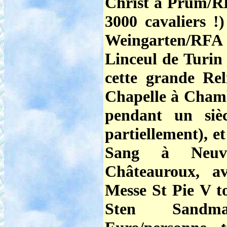
Christ à Prüm/RFA
3000 cavaliers !
Weingarten/RFA
Linceul de Turin 
cette grande Rel
Chapelle à Chamb
pendant un siè
partiellement), e
Sang à Neuvy
Châteauroux, av
Messe St Pie V to
Sten Sandma