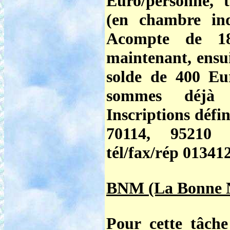
Euro/personne, 
(en chambre ind
Acompte de 18
maintenant, ensui
solde de 400 Eu
sommes déjà 2
Inscriptions défi
70114, 95210 
tél/fax/rép 01341
BNM (La Bonne N
Pour cette tâche