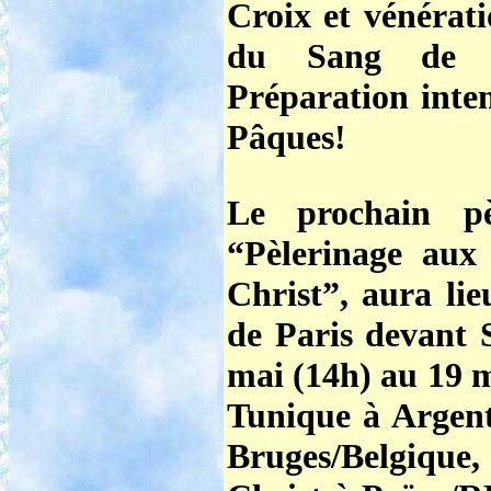
Croix et vénérat
du Sang de No
Préparation inte
Pâques!
Le prochain pè
“Pèlerinage aux
Christ”
, aura li
de Paris devant 
mai (14h) au 19 m
Tunique à Argent
Bruges/Belgiqu