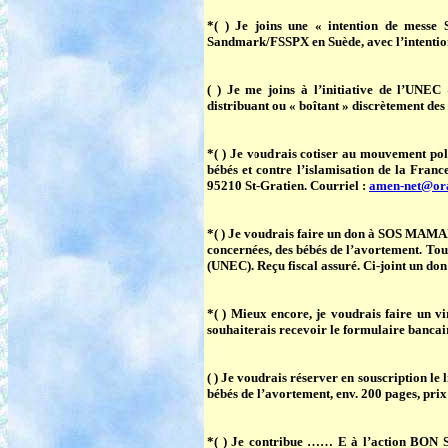
*( ) Je joins une
« intention de messe 
Sandmark/FSSPX en Suède, avec l’inte
( ) Je me joins à l’initiative de l’UNEC
distribuant ou « boîtant » discrètement de
*( ) Je voudrais
cotiser au mouvement po
bébés et contre l’islamisation de la Fr
95210 St-Gratien. Courriel :
amen-net@ora
*( ) Je voudrais faire
un don à SOS MAM
concernées, des bébés de l’avortement. T
(UNEC). Reçu fiscal assuré. Ci-joint un do
*( ) Mieux encore, je voudrais faire un 
souhaiterais recevoir le formulaire bancair
( ) Je voudrais réserver en souscription le 
bébés de l’avortement, env. 200 pages, prix
*( ) Je contribue …… E
à l’action BO