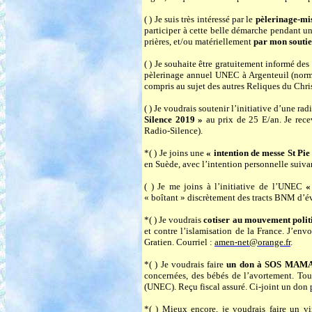
( ) Je suis très intéressé par le
pèlerinage-mis
participer à cette belle démarche pendant un
prières, et/ou matériellement
par mon soutie
( ) Je souhaite être gratuitement informé des
pèlerinage annuel UNEC à Argenteuil (norma
compris au sujet des autres Reliques du Chris
( ) Je voudrais soutenir l’initiative d’une r
Silence 2019 »
au prix de 25 E/an. Je recev
Radio-Silence).
*( ) Je joins une
« intention de messe St Pie
en Suède, avec l’intention personnelle
( ) Je me joins à l’initiative de l’UNEC
«
« boîtant » discrètement des tracts BNM d’é
*( ) Je voudrais
cotiser au mouvement poli
et contre l’islamisation de la France. J
Gratien. Courriel :
amen-net@orange.fr
.
*( ) Je voudrais faire
un don à SOS MAM
concernées, des bébés de l’avortement. T
(UNEC). Reçu fiscal assuré. Ci-joint un don
*( ) Mieux encore, je voudrais faire un 