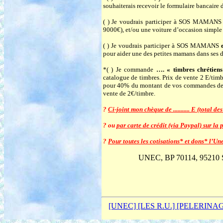
souhaiterais recevoir le formulaire bancaire 
( ) Je voudrais participer à SOS MAMAN
9000€), et/ou une voiture d’occasion simple
( ) Je voudrais participer à SOS MAMANS
pour aider une des petites mamans dans ses 
*( ) Je commande
…. « timbres chrétien
catalogue de timbres. Prix de vente
2 E/timb
pour 40% du montant de vos commandes de ti
vente de 2€/timbre.
?
Ci-joint mon chèque de ........... E (total
? ou
par carte de crédit (via Paypal) sur la 
?
Pour toutes les cotisations* et dons* l’Un
UNEC, BP 70114, 95210 S
[UNEC]
[LES R.U.]
[PELERINA