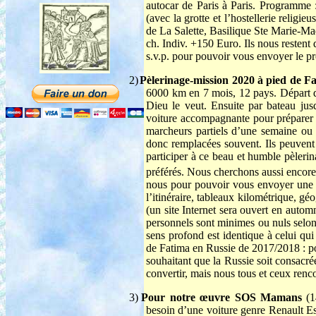
autocar de Paris à Paris. Programme 
(avec la grotte et l’hostellerie reli
de La Salette, Basilique Ste Marie-Ma
ch. Indiv. +150 Euro. Ils nous restent
s.v.p. pour pouvoir vous envoyer le p
2)
Pèlerinage-mission 2020 à pied de F
6000 km en 7 mois, 12 pays. Départ d
Dieu le veut. Ensuite par bateau ju
voiture accompagnante pour préparer l
marcheurs partiels d’une semaine ou
donc remplacées souvent. Ils peuvent
participer à ce beau et humble pèleri
préférés. Nous cherchons aussi encor
nous pour pouvoir vous envoyer une d
l’itinéraire, tableaux kilométrique, g
(un site Internet sera ouvert en autom
personnels sont minimes ou nuls selon l
sens profond est identique à celui qui
de Fatima en Russie de 2017/2018 : po
souhaitant que la Russie soit consacr
convertir, mais nous tous et ceux renc
3)
Pour notre œuvre SOS Mamans
(1
besoin d’une voiture genre Renault Es