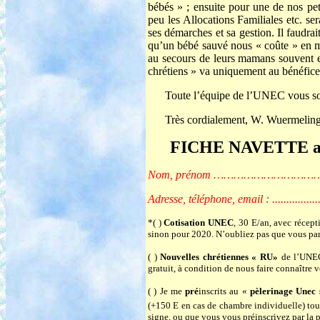
bébés » ; ensuite pour une de nos pe
peu les Allocations Familiales etc. se
ses démarches et sa gestion. Il faudr
qu’un bébé sauvé nous « coûte » en 
au secours de leurs mamans souvent e
chrétiens » va uniquement au bénéfi
Toute l’équipe de l’UNEC vous sou
Très cordialement, W. Wuermeling,
FICHE NAVETTE att
Nom, prénom …………………
Adresse, téléphone, email : .........................
*( )
Cotisation UNEC
, 30 E/an, avec récep
sinon pour 2020. N’oubliez pas que vous par
( )
Nouvelles chrétiennes « RU»
de l’UNEC
gratuit, à condition de nous faire connaître
( ) Je me
pré
inscrits au «
pèlerinage Unec 
(+150
E en cas de chambre individuelle) to
signe, ou que vous vous préinscrivez par la p