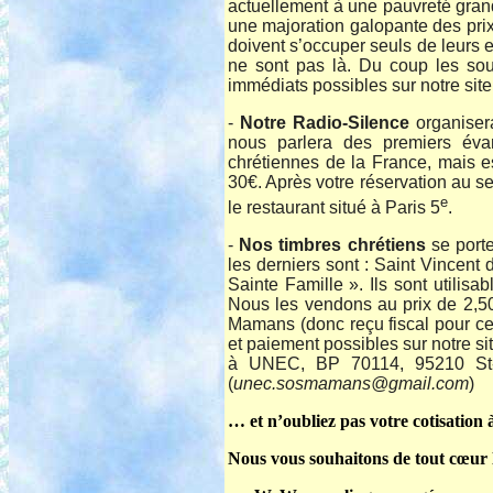
actuellement à une pauvreté gran
une majoration galopante des prix e
doivent s’occuper seuls de leurs e
ne sont pas là. Du coup les sou
immédiats possibles sur notre sit
-
Notre Radio-Silence
organiser
nous parlera des premiers éva
chrétiennes de la France, mais 
30€. Après votre réservation au se
e
le restaurant situé à Paris 5
.
-
Nos timbres chrétiens
se porte
les derniers sont : Saint Vincen
Sainte Famille ». Ils sont utilisabl
Nous les vendons au prix de 2,5
Mamans (donc reçu fiscal pour ce
et paiement possibles sur notre si
à UNEC, BP 70114, 95210 St-Gr
(
unec.sosmamans@gmail.com
)
… et n’oubliez pas votre cotisation
Nous vous souhaitons de tout cœur la