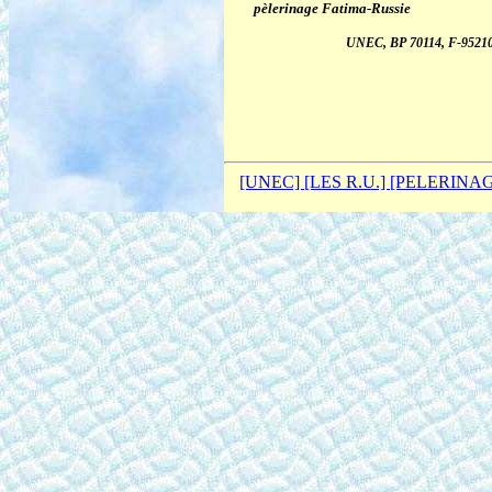
pèlerinage Fatima-Russie
UNEC, BP 70114, F-95210 
Nos 2 sites sur
[UNEC]
[LES R.U.]
[PELERINA