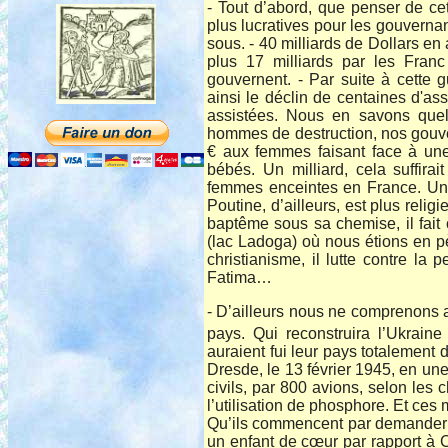
- Tout d’abord, que penser de ce
plus lucratives pour les gouvernan
sous. - 40 milliards de Dollars en
plus 17 milliards par les Fran
gouvernent. - Par suite à cette 
ainsi le déclin de centaines d'as
assistées. Nous en savons qu
hommes de destruction, nos gouv
€ aux femmes faisant face à une
bébés. Un milliard, cela suffira
femmes enceintes en France. Une
Poutine, d’ailleurs, est plus relig
baptême sous sa chemise, il fai
(lac Ladoga) où nous étions en pèl
christianisme, il lutte contre la
Fatima…
- D’ailleurs nous ne comprenons
pays. Qui reconstruira l’Ukraine
auraient fui leur pays totalement 
Dresde, le 13 février 1945, en un
civils, par 800 avions, selon les ch
l’utilisation de phosphore. Et ce
Qu’ils commencent par demander par
un enfant de cœur par rapport à C