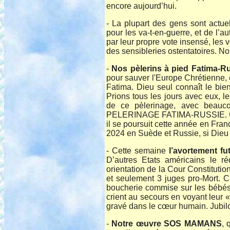
encore aujourd’hui.
- La plupart des gens sont actu
pour les va-t-en-guerre, et de l’au
par leur propre vote insensé, les 
des sensibleries ostentatoires. No
-
Nos pèlerins à pied Fatima-R
pour sauver l'Europe Chrétienne,
Fatima. Dieu seul connaît le bien
Prions tous les jours avec eux, l
de ce pèlerinage, avec beauc
PELERINAGE FATIMA-RUSSIE. Ce 
il se poursuit cette année en Fra
2024 en Suède et Russie, si Dieu 
- Cette semaine
l’avortement fu
D’autres Etats américains le ré
orientation de la Cour Constituti
et seulement 3 juges pro-Mort. C
boucherie commise sur les bébés
crient au secours en voyant leur «
gravé dans le cœur humain. Jubilo
-
Notre œuvre SOS MAMANS
, 