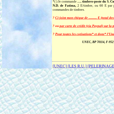
*( ) Je commande
…. timbres-poste du S. Cœ
N.D. de Fatima,
2 E/timbre, ou 60 E par 
commandes de timbres.
?
Ci-joint mon chèque de ........... E (total
? ou
par carte de crédit (via Paypal) sur la 
?
Pour toutes les cotisations* et dons* l’Un
UNEC, BP 70114, F-95210
[UNEC]
[LES R.U.]
[PELERINAG