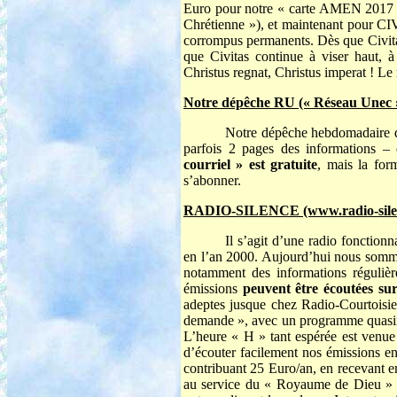
Euro pour notre « carte AMEN 2017 »)
Chrétienne »), et maintenant pour C
corrompus permanents. Dès que Civit
que Civitas continue à viser haut, 
Christus regnat, Christus imperat ! Le 
Notre dépêche RU (« Réseau Unec 
Notre dépêche hebdomadaire d
parfois 2 pages des informations –
courriel » est gratuite
, mais la for
s’abonner.
RADIO-SILENCE (www.radio-silen
Il s’agit d’une radio fonction
en l’an 2000. Aujourd’hui nous somme
notamment des informations régulière
émissions
peuvent être écoutées su
adeptes jusque chez Radio-Courtoisie 
demande », avec un programme quasimen
L’heure « H » tant espérée est venue 
d’écouter facilement nos émissions e
contribuant 25 Euro/an, en recevant e
au service du « Royaume de Dieu » ! C