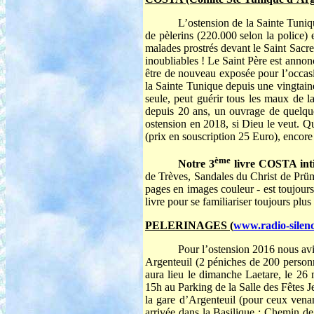
L’ostension de la Sainte Tuni
de pèlerins (220.000 selon la police)
malades prostrés devant le Saint Sacr
inoubliables ! Le Saint Père est annon
être de nouveau exposée pour l’occas
la Sainte Tunique depuis une vingtaine
seule, peut guérir tous les maux de l
depuis 20 ans, un ouvrage de quelque
ostension en 2018, si Dieu le veut. Qu
(prix en souscription 25 Euro), encore
ème
Notre 3
livre COSTA intit
de Trèves, Sandales du Christ de Prüm
pages en images couleur - est toujours
livre pour se familiariser toujours pl
PELERINAGES (
www.radio-silenc
Pour l’ostension 2016 nous avio
Argenteuil (2 péniches de 200 perso
aura lieu le dimanche Laetare, le 26 
15h au Parking de la Salle des Fêtes 
la gare d’Argenteuil (pour ceux vena
arrivée dans la Basilique : Chemin d