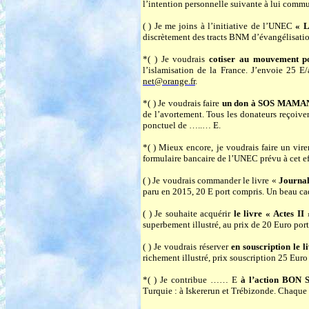
l’intention personnelle suivante à lu
( ) Je me joins à l’initiative de l’UNEC
« L
discrètement des tracts BNM d’évangélisati
*( ) Je voudrais
cotiser au mouvement p
l’islamisation de la France. J’envoie 2
net@orange.fr
.
*( ) Je voudrais faire
un don à SOS MAMA
de l’avortement. Tous les donateurs reçoiv
ponctuel de …..… E.
*( ) Mieux encore, je voudrais faire un vi
formulaire bancaire de l’UNEC prévu à cet ef
( ) Je voudrais commander le livre «
Journa
paru en 2015, 20 E port compris. Un beau cad
( ) Je souhaite acquérir
le livre « Actes I
superbement illustré, au prix de 20 Euro por
( ) Je voudrais réserver
en souscription le 
richement illustré, prix souscription 25 Euro
*( ) Je contribue …… E
à l’action BON
Turquie : à Iskererun et Trébizonde. Chaque 