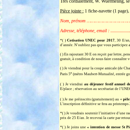
Très cordialement, W. Wuermeling, sec
Pièce jointe :
1 fiche-navette (1 page)
Nom, prénom …………………
Adresse, téléphone, email : .........................
*( )
Cotisation UNEC pour 2017
, 30 E/an
d’année. N’oubliez pas que vous participez 
( )
En rajoutant 30 E on reçoit par lettre, pe
gratuit, à condition de nous faire connaître
( ) Je viendrai pour la coupe amicale (de C
e
Paris 5
(métro Maubert-Mutualité, entrée gra
( ) Je viendrai
au déjeuner festif annuel 
E/place ; réservation au secrétariat de l’UN
( ) Je me préinscrits (gratuitement) au «
pèl
L’inscription définitive se fera au printemps
*( ) Je voudrais soutenir l’initiative d’une 
prix de 25 E/an. Je recevrai la carte par retou
*( ) Je joins une
« intention de messe St P