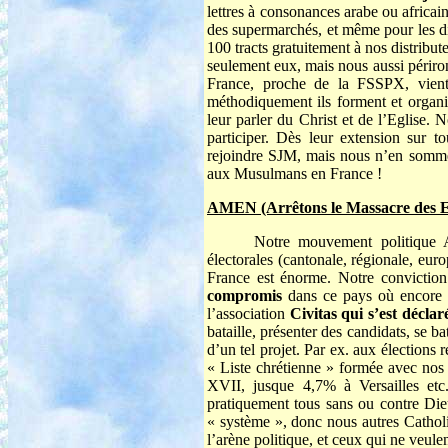
lettres à consonances arabe ou africai
des supermarchés, et même pour les di
100 tracts gratuitement à nos distrib
seulement eux, mais nous aussi périr
France, proche de la FSSPX, vie
méthodiquement ils forment et organis
leur parler du Christ et de l’Eglise
participer. Dès leur extension sur 
rejoindre SJM, mais nous n’en somme
aux Musulmans en France !
AMEN (Arrêtons le Massacre des E
Notre mouvement politique A
électorales (cantonale, régionale, euro
France est énorme. Notre conviction 
compromis
dans ce pays où encore 70
l’association
Civitas qui s’est déclar
bataille, présenter des candidats, se b
d’un tel projet. Par ex. aux élections 
« Liste chrétienne » formée avec nos 
XVII, jusque 4,7% à Versailles etc.
pratiquement tous sans ou contre Dieu
« système », donc nous autres Catholi
l’arène politique, et ceux qui ne veule