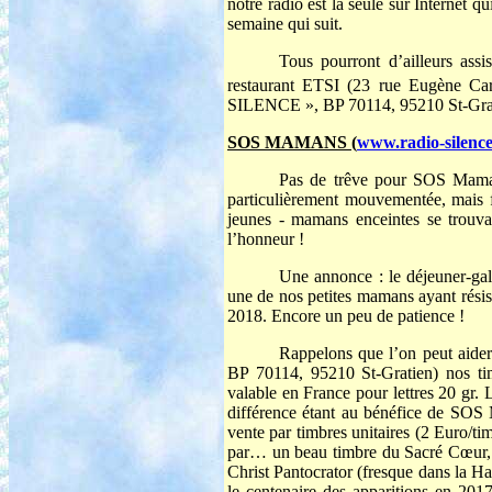
notre radio est la seule sur Internet 
semaine qui suit.
Tous pourront d’ailleurs assi
restaurant ETSI (23 rue Eugène Carr
SILENCE », BP 70114, 95210 St-Grat
SOS MAMANS (
www.radio-silence
Pas de trêve pour SOS Mam
particulièrement mouvementée, mais fi
jeunes - mamans enceintes se trouva
l’honneur !
Une annonce : le déjeuner-ga
une de nos petites mamans ayant résist
2018. Encore un peu de patience !
Rappelons que l’on peut ai
BP 70114, 95210 St-Gratien) nos tim
valable en France pour lettres 20 gr.
différence étant au bénéfice de SOS 
vente par timbres unitaires (2 Euro/ti
par… un beau timbre du Sacré Cœur, d
Christ Pantocrator (fresque dans la 
le centenaire des apparitions en 2017