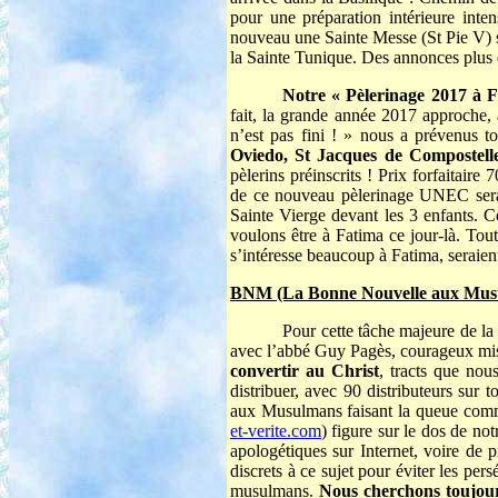
pour une préparation intérieure int
nouveau une Sainte Messe (St Pie V) su
la Sainte Tunique. Des annonces plus d
Notre « Pèlerinage 2017 à 
fait, la grande année 2017 approche, 
n’est pas fini ! » nous a prévenus 
Oviedo, St Jacques de Compostelle
pèlerins préinscrits ! Prix forfaitaire
de ce nouveau pèlerinage UNEC sera n
Sainte Vierge devant les 3 enfants. C
voulons être à Fatima ce jour-là. Tou
s’intéresse beaucoup à Fatima, seraient
BNM (La Bonne Nouvelle aux Mus
Pour cette tâche majeure de la
avec l’abbé Guy Pagès, courageux mis
convertir au Christ
, tracts que nou
distribuer, avec 90 distributeurs sur 
aux Musulmans faisant la queue comme 
et-verite.com
) figure sur le dos de not
apologétiques sur Internet, voire de
discrets à ce sujet pour éviter les pe
musulmans.
Nous cherchons toujour