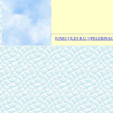
[UNEC]
[LES R.U.]
[PELERINA