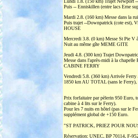
Lundi 1.8. (150 km) Trajet Newport -
Puis -- Enniskillen (entre lacs Erne sup
Mardi 2.8. (160 km) Messe dans la ruin
Puis trajet --Downpatrick (cote est)
HOUSE
Mercredi 3.8. (0 km) Messe St Pie V à
Nuit au même gîte MEME GITE
Jeudi 4.8. (300 km) Trajet Downpatrick
Messe dans l'après-midi à la chapell
CABINE FERRY
Vendredi 5.8. (360 km) Arrivée Ferry à
1850 km AU TOTAL (sans le Ferry), d
Prix forfaitaire par pèlerin 950 Euro,
cabine à 4 lits sur le Ferry).
Pour les 7 nuits en hôtel (pas sur le F
supplément global de +150 Euro.
"ST PATRICK, PRIEZ POUR NOU
Réservation:
UNEC, BP 70114, F-9521