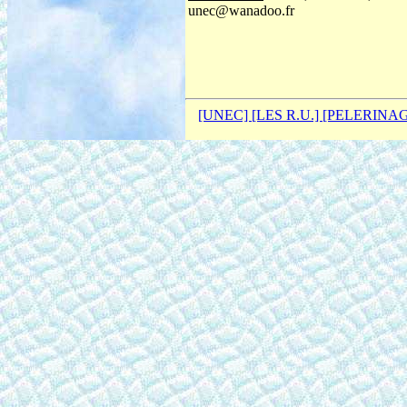
unec@wanadoo.fr
[UNEC]
[LES R.U.]
[PELERINA