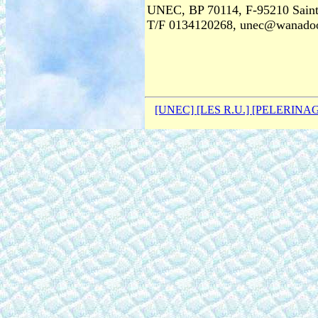
UNEC, BP 70114, F-95210 Saint
T/F 0134120268, unec@wanadoo.
[UNEC]
[LES R.U.]
[PELERINA