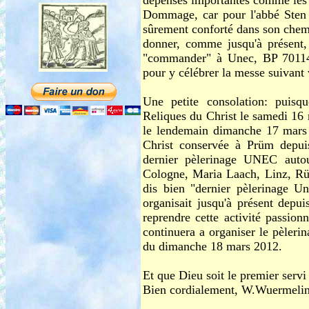
dépenses importantes comme les p
Dommage, car pour l'abbé Sten 
sûrement conforté dans son chem
donner, comme jusqu'à présent,
"commander" à Unec, BP 70114,
pour y célébrer la messe suivant v
Une petite consolation: puisq
Reliques du Christ le samedi 1
le lendemain dimanche 17 mars 
Christ conservée à Prüm depui
dernier pèlerinage UNEC autou
Cologne, Maria Laach, Linz, Rüd
dis bien "dernier pèlerinage U
organisait jusqu'à présent depu
reprendre cette activité passion
continuera a organiser le pèleri
du dimanche 18 mars 2012.
Et que Dieu soit le premier servi
Bien cordialement, W.Wuermelin