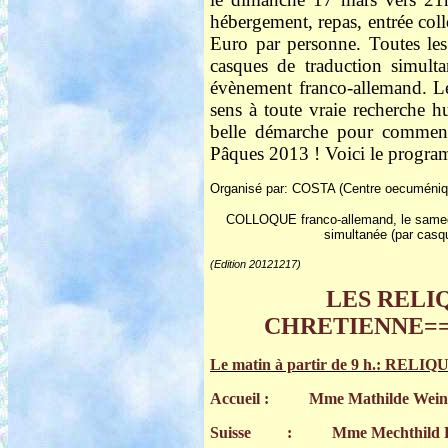
hébergement, repas, entrée coll
Euro par personne. Toutes les 
casques de traduction simult
évènement franco-allemand. L
sens à toute vraie recherche h
belle démarche pour commenc
Pâques 2013 ! Voici le progr
Organisé par
: COSTA (Centre oecuménique
COLLOQUE franco-allemand, le samedi 
simultanée (par casq
(Edition 20121217)
LES RELI
CHRETIENNE
=
Le matin à partir de 9 h.: R
Accueil :
Mme Mathilde Wein
Suisse : Mme Mechthild Flury-