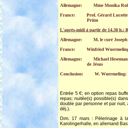
Allemagne: Mme Monika Rolef: A
France: Prof. Gérard Lucotte: Mes
Prüm
L'après-midi à partir de 14.3
Allemagne: M. le curé Joseph Läu
France: Winfried Wuermeling: La
Allemagne: Michael Hesemann: Le 
de Jésus
Conclusion:
W. Wuermeling: L
Entrée 5 €; en option repas buffe
repas; nuitée(s) possible(s) da
double par personne et par nuit, a
déj.).
Dim. 17 mars : Pèlerinage à l
Karolingerhalle, en allemand Bas