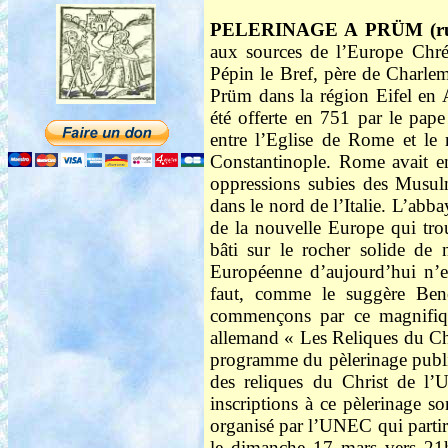
PELERINAGE A PRÜM (ru, 
aux sources de l’Europe Chrét
Pépin le Bref, père de Charlem
Prüm dans la région Eifel en 
été offerte en 751 par le pape
entre l’Eglise de Rome et le 
Constantinople. Rome avait en
oppressions subies des Musul
dans le nord de l’Italie. L’abb
de la nouvelle Europe qui tr
bâti sur le rocher solide de
Européenne d’aujourd’hui n’en
faut, comme le suggère Benoî
commençons par ce magnifiqu
allemand « Les Reliques du Chr
programme du pèlerinage publi
des reliques du Christ de l
inscriptions à ce pèlerinage s
organisé par l’UNEC qui partira
le dimanche 17 mars vers 2