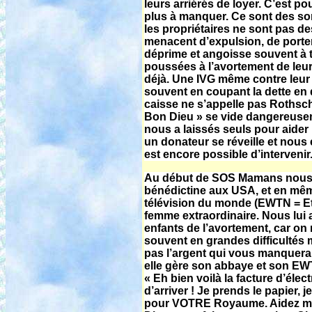
leurs arriérés de loyer. C’est 
plus à manquer. Ce sont des som
les propriétaires ne sont pas des
menacent d’expulsion, de porter
déprime et angoisse souvent à te
poussées à l’avortement de leur 
déjà. Une IVG même contre leur
souvent en coupant la dette en d
caisse ne s’appelle pas Rothsch
Bon Dieu » se vide dangereusem
nous a laissés seuls pour aide
un donateur se réveille et nous 
est encore possible d’intervenir.
Au début de SOS Mamans nous s
bénédictine aux USA, et en même
télévision du monde (EWTN = Et
femme extraordinaire. Nous lu
enfants de l’avortement, car on
souvent en grandes difficultés m
pas l’argent qui vous manquera
elle gère son abbaye et son EWT
« Eh bien voilà la facture d’élect
d’arriver ! Je prends le papier, je
pour VOTRE Royaume. Aidez moi s.