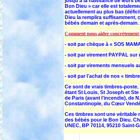
jusqu’à la naissance de leurs b
Bon Dieu » car elle est totaleme
actuellement au plus bas (défic
Dieu la remplira suffisamment,
bébés demain et après-demain.
Comment nous aider concrètement
- soit par chèque à « SOS MAM
- soit par virement PAYPAL sur 
- soit par virements mensuels 
- soit par l’achat de nos « timb
Ce sont de vrais timbres-poste, t
étant St Louis, St Joseph et St
de Paris (avant l’incendie), de 
Constantinople, du Cœur Ven
Ces timbres sont une véritable 
des bébés pour le Bon Dieu. Ch
UNEC, BP 70114, 95210 Saint-Gr