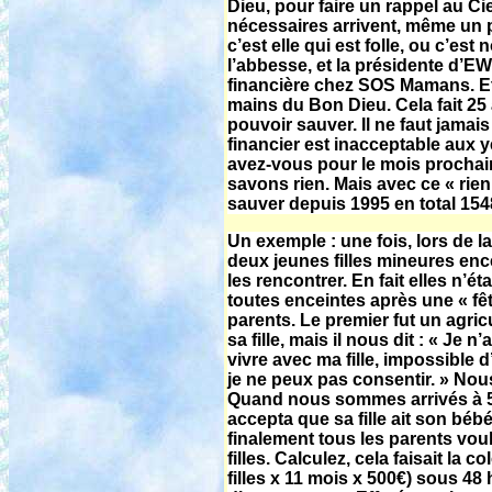
Dieu, pour faire un rappel au Cie
nécessaires arrivent, même un p
c’est elle qui est folle, ou c’e
l’abbesse, et la présidente d’E
financière chez SOS Mamans. Et 
mains du Bon Dieu. Cela fait 25 
pouvoir sauver. Il ne faut jamais
financier est inacceptable aux 
avez-vous pour le mois prochain
savons rien. Mais avec ce « rie
sauver depuis 1995 en total 154
Un exemple : une fois, lors de
deux jeunes filles mineures enc
les rencontrer. En fait elles n’é
toutes enceintes après une « fêt
parents. Le premier fut un agricu
sa fille, mais il nous dit : « Je 
vivre avec ma fille, impossible d
je ne peux pas consentir. » Nou
Quand nous sommes arrivés à 50
accepta que sa fille ait son bébé
finalement tous les parents vou
filles. Calculez, cela faisait l
filles x 11 mois x 500€) sous 4