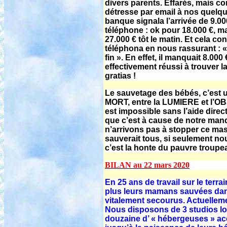
divers parents. Effarés, mais c
détresse par email à nos quelqu
banque signala l’arrivée de 9.0
téléphone : ok pour 18.000 €, mais
27.000 € tôt le matin. Et cela c
téléphona en nous rassurant : « 
fin ». En effet, il manquait 8.00
effectivement réussi à trouver 
gratias !
Le sauvetage des bébés, c’est un
MORT, entre la LUMIERE et l’OB
est impossible sans l’aide di
que c’est à cause de notre man
n’arrivons pas à stopper ce mas
sauverait tous, si seulement no
c’est la honte du pauvre troupe
BILAN au 22 mars 2020
En 25 ans de travail sur le ter
plus leurs mamans sauvées dans
vitalement secourus. Actuellem
Nous disposons de 3 studios lo
douzaine d’ « hébergeuses » acc