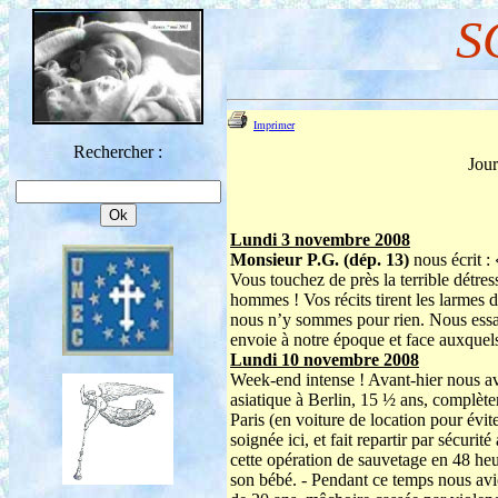
S
Imprimer
Rechercher :
Jour
Lundi 3 novembre 2008
Monsieur P.G. (dép. 13)
nous écrit :
Vous touchez de près la terrible détre
hommes ! Vos récits tirent les larmes d
nous n’y sommes pour rien. Nous essa
envoie à notre époque et face auxquels 
Lundi 10 novembre 2008
Week-end intense !
Avant-hier nous av
asiatique à Berlin, 15 ½ ans, complète
Paris (en voiture de location pour évit
soignée ici, et fait repartir par sécur
cette opération de sauvetage en 48 heur
son bébé. - Pendant ce temps nous avio