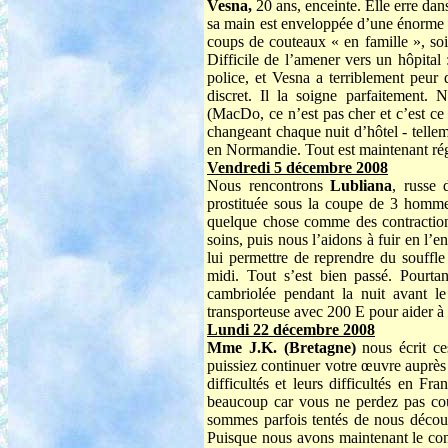
Vesna,
20 ans, enceinte. Elle erre da
sa main est enveloppée d’une énorme ba
coups de couteaux « en famille », soit
Difficile de l’amener vers un hôpital 
police, et Vesna a terriblement peur
discret. Il la soigne parfaitement. 
(MacDo, ce n’est pas cher et c’est ce
changeant chaque nuit d’hôtel - tellem
en Normandie. Tout est maintenant régl
Vendredi 5 décembre 2008
Nous rencontrons
Lubliana
, russe 
prostituée sous la coupe de 3 hommes
quelque chose comme des contraction
soins, puis nous l’aidons à fuir en l
lui permettre de reprendre du souffl
midi. Tout s’est bien passé. Pourtan
cambriolée pendant la nuit avant le
transporteuse avec 200 E pour aider à ré
Lundi 22 décembre 2008
Mme J.K. (Bretagne)
nous écrit ce
puissiez continuer votre œuvre auprès
difficultés et leurs difficultés en Fr
beaucoup car vous ne perdez pas cou
sommes parfois tentés de nous décour
Puisque nous avons maintenant le cont