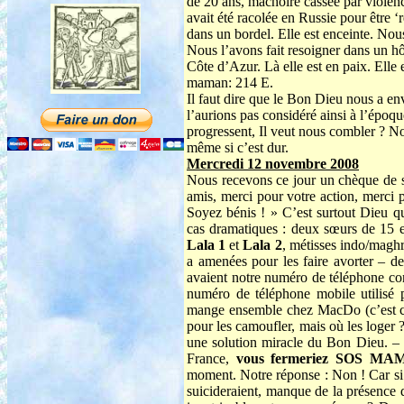
de 20 ans, mâchoire cassée par violence
avait été racolée en Russie pour être ‘r
dans un bordel. Elle est enceinte. Nou
Nous l’avons fait resoigner dans un hô
Côte d’Azur. Là elle est en paix. Elle
maman: 214 E.
Il faut dire que le Bon Dieu nous a
l’aurions pas considéré ainsi à l’époqu
progressent, Il veut nous combler ? N
même si c’est dur.
Mercredi 12 novembre 2008
Nous recevons ce jour un chèque de 
amis, merci pour votre action, merci 
Soyez bénis ! » C’est surtout Dieu qu
cas dramatiques : deux sœurs de 15 
Lala 1
et
Lala 2
, métisses indo/maghr
a amenées pour les faire avorter – de
avaient notre numéro de téléphone con
numéro de téléphone mobile utilisé
mange ensemble chez MacDo (c’est ce q
pour les camoufler, mais où les loger 
une solution miracle du Bon Dieu. – Q
France,
vous fermeriez SOS M
moment. Notre réponse : Non ! Car si l
suicideraient, manque de la présence