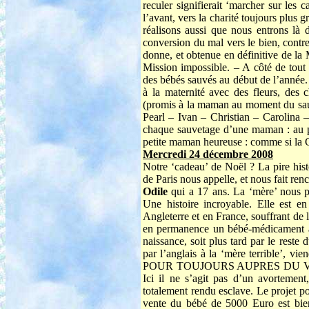
reculer signifierait ‘marcher sur les 
l’avant, vers la charité toujours plus g
réalisons aussi que nous entrons là
conversion du mal vers le bien, contr
donne, et obtenue en définitive de la
Mission impossible. – A côté de tout
des bébés sauvés au début de l’année. V
à la maternité avec des fleurs, des
(promis à la maman au moment du sauv
Pearl – Ivan – Christian – Carolina –
chaque sauvetage d’une maman : au pl
petite maman heureuse : comme si la C
Mercredi 24 décembre 2008
Notre ‘cadeau’ de Noël ? La pire his
de Paris nous appelle, et nous fait ren
Odile
qui a 17 ans. La ‘mère’ nous p
Une histoire incroyable. Elle est en
Angleterre et en France, souffrant de la
en permanence un bébé-médicament à c
naissance, soit plus tard par le reste
par l’anglais à la ‘mère terrible’,
POUR TOUJOURS AUPRES DU VIEUX en
Ici il ne s’agit pas d’un avortement
totalement rendu esclave. Le projet p
vente du bébé de 5000 Euro est bien 