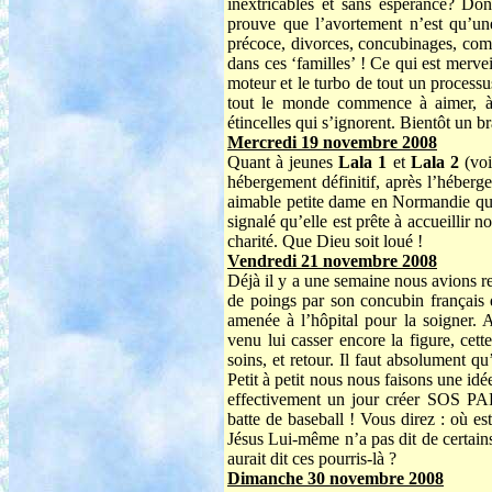
inextricables et sans espérance? D
prouve que l’avortement n’est qu’un
précoce, divorces, concubinages, com
dans ces ‘familles’ ! Ce qui est mervei
moteur et le turbo de tout un processu
tout le monde commence à aimer, à se
étincelles qui s’ignorent. Bientôt un br
Mercredi 19 novembre 2008
Quant à jeunes
Lala 1
et
Lala 2
(vo
hébergement définitif, après l’héberg
aimable petite dame en Normandie qui,
signalé qu’elle est prête à accueillir 
charité. Que Dieu soit loué !
Vendredi 21 novembre 2008
Déjà il y a une semaine nous avions 
de poings par son concubin français q
amenée à l’hôpital pour la soigner. 
venu lui casser encore la figure, cett
soins, et retour. Il faut absolument q
Petit à petit nous nous faisons une id
effectivement un jour créer SOS PA
batte de baseball ! Vous direz : où es
Jésus Lui-même n’a pas dit de certains 
aurait dit ces pourris-là ?
Dimanche 30 novembre 2008