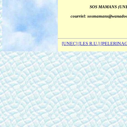
SOS MAMANS (UNEC),
courriel: sosmamans@wanadoofr
[UNEC]
[LES R.U.]
[PELERINA