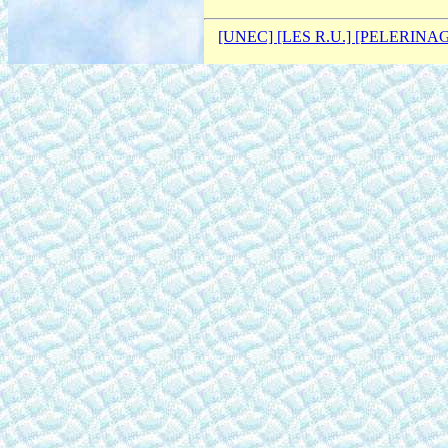
[UNEC]
[LES R.U.]
[PELERINA