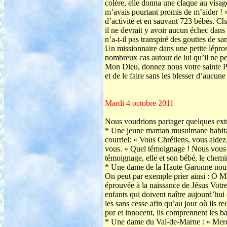
colère, elle donna une claque au visag
m’avais pourtant promis de m’aider ! 
d’activité et en sauvant 723 bébés. Ch
il ne devrait y avoir aucun échec dans
n’a-t-il pas transpiré des gouttes de s
Un missionnaire dans une petite lépros
nombreux cas autour de lui qu’il ne p
Mon Dieu, donnez nous votre sainte Pa
et de le faire sans les blesser d’aucune
Mardi 4 octobre 2011
Nous voudrions partager quelques extrai
* Une jeune maman musulmane habitant
courriel: « Vous Chrétiens, vous aide
vous. » Quel témoignage ! Nous vous pr
témoignage, elle et son bébé, le chemin
* Une dame de la Haute Garonne nous ra
On peut par exemple prier ainsi : O M
éprouvée à la naissance de Jésus Votre 
enfants qui doivent naître aujourd’hui
les sans cesse afin qu’au jour où ils 
pur et innocent, ils comprennent les b
* Une dame du Val-de-Marne : « Merci 