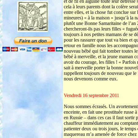
et de fil en aiguille toute leur détresse
cela à leurs parents dont la colère sera
entre elles, et la chose fut conclue su
mineures) « à la maison » jusqu’à la n
plutôt une Bonne Samaritaine de l’an 2
chercheront-ils pas leurs filles « fugu
toujours à nos petites mamans de se dé
pour les rassurer que tout va bien et q
retour en famille nous les accompagno
nouveau bébé qui fait tomber toutes les
bébé à merveille, et la jeune maman co
avoir du courage, les filles ! « Parfoi
sait à merveille porter la bonne nouve
rappellent toujours de nouveau que le
nous devenons comme eux.
Vendredi 16 septembre 2011
Nous sommes écrasés. Un avortement !
enceinte, en fait une prostituée russe 
en Russie – dans ces cas il faut sortir
chauffeur immédiatement au comptant q
patienter deux ou trois jours, le temps
maquereau m’a amenée de force chez u