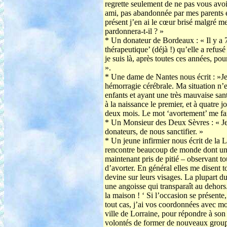
regrette seulement de ne pas vous avoir
ami, pas abandonnée par mes parents e
présent j’en ai le cœur brisé malgré m
pardonnera-t-il ? »
* Un donateur de Bordeaux : « Il y a 
thérapeutique’ (déjà !) qu’elle a refus
je suis là, après toutes ces années, p
».
* Une dame de Nantes nous écrit : »J
hémorragie cérébrale. Ma situation n’es
enfants et ayant une très mauvaise san
à la naissance le premier, et à quatre j
deux mois. Le mot ‘avortement’ me fai
* Un Monsieur des Deux Sèvres : « Je
donateurs, de nous sanctifier. »
* Un jeune infirmier nous écrit de la L
rencontre beaucoup de monde dont un g
maintenant pris de pitié – observant to
d’avorter. En général elles me disent t
devine sur leurs visages. La plupart du
une angoisse qui transparaît au dehors.
la maison ! ‘ Si l’occasion se présente,
tout cas, j’ai vos coordonnées avec moi
ville de Lorraine, pour répondre à so
volontés de former de nouveaux groupe