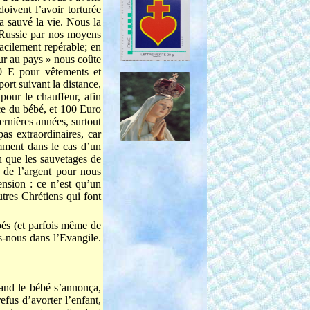
doivent l’avoir torturée
a sauvé la vie. Nous la
n Russie par nos moyens
facilement repérable; en
tour au pays » nous coûte
0 E pour vêtements et
ort suivant la distance,
our le chauffeur, afin
ce du bébé, et 100 Euro
rnières années, surtout
as extraordinaires, car
mment dans le cas d’un
n que les sauvetages de
 de l’argent pour nous
ension : ce n’est qu’un
utres Chrétiens qui font
bés (et parfois même de
ns-nous dans l’Evangile.
uand le bébé s’annonça,
efus d’avorter l’enfant,