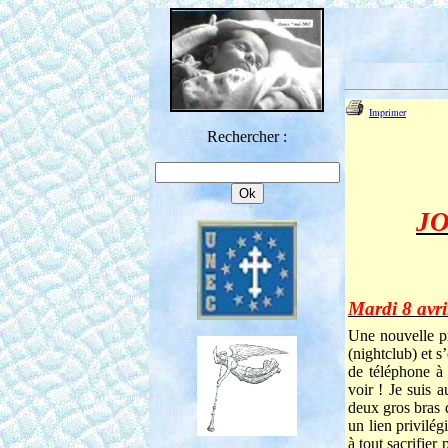
Imprimer
Rechercher :
JO
Mardi 8 avri
Une nouvelle pr
(nightclub) et 
de téléphone à 
voir ! Je suis 
deux gros bras d
un lien privilé
à tout sacrifier