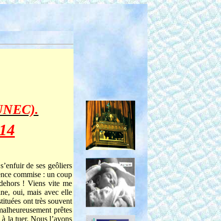
UNEC).
014
 s’enfuir de ses geôliers
udence commise : un coup
s dehors ! Viens vite me
ine, oui, mais avec elle
stituées ont très souvent
t malheureusement prêtes
 à la tuer. Nous l’avons