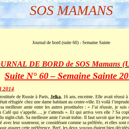
SOS MAMANS
Journal de bord (suite 60) - Semaine Sainte
URNAL DE BORD de SOS Mamans (
Suite N° 60 – Semaine Sainte 2
l 2014
ostituée de Russie à Paris,
Jelka
, 16 ans, enceinte. Elle avait réussi à
s’était réfugiée chez une dame habitant au centre-ville. Et voilà l’impr
sa meilleure amie entre les autres prostituées : « J’ai réussie, je sui
au Café qui s’appelle…, je t’attends ». Et qui arriva vers elle ? Sa cop
u night-club. Sa meilleure amie l’avait trahie. Il faut savoir que les pro
gié avec leur souteneur, se considérant comme sa préférée, et elles son
 pour assurer cette préférence. Bref, les deux voyous étaient bien décidés