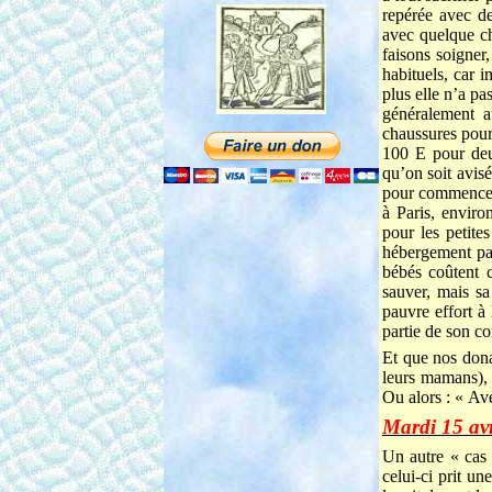
repérée avec de
avec quelque ch
faisons soigner
habituels, car i
plus elle n’a pa
généralement 
chaussures pour
100 E pour deu
qu’on soit avis
pour commencer 
à Paris, enviro
pour les petit
hébergement par
bébés coûtent 
sauver, mais sa
pauvre effort à 
partie de son co
Et que nos dona
leurs mamans), e
Ou alors : « Av
Mardi 15 av
Un autre « cas 
celui-ci prit un