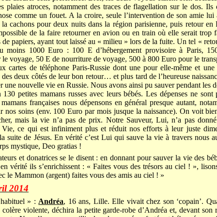
s plaies atroces, notamment des traces de flagellation sur le dos. Ils 
ose comme un fouet. A la croire, seule l’intervention de son amie lui 
, la cachons pour deux nuits dans la région parisienne, puis retour e
mpossible de la faire retourner en avion ou en train où elle serait trop 
s de papiers, ayant tout laissé au « milieu » lors de la fuite. Un tel « re
au moins 1000 Euro : 100 E d’hébergement provisoire à Paris, 15
 le voyage, 50 E de nourriture de voyage, 500 à 800 Euro pour le transp
x cartes de téléphone Paris-Russie dont une pour elle-même et une p
é des deux côtés de leur bon retour… et plus tard de l’heureuse naissan
une nouvelle vie en Russie. Nous avons ainsi pu sauver pendant les de
n 130 petites mamans russes avec leurs bébés. Les dépenses ne sont p
es mamans françaises nous dépensons en général presque autant, nota
 nos soins (env. 100 Euro par mois jusque la naissance). On voit bie
cher, mais la vie n’a pas de prix. Notre Sauveur, Lui, n’a pas donné
 Vie, ce qui est infiniment plus et réduit nos efforts à leur juste dim
la suite de Jésus. En vérité c’est Lui qui sauve la vie à travers nous a
rps mystique, Deo gratias !
teurs et donatrices se le disent : en donnant pour sauver la vie des bé
n vérité ils s’enrichissent : « Faites vous des trésors au ciel ! », liso
ec le Mammon (argent) faites vous des amis au ciel ! »
ril 2014
habituel » :
Andréa
, 16 ans, Lille. Elle vivait chez son ‘copain’. Q
e colère violente, déchira la petite garde-robe d’Andréa et, devant son r