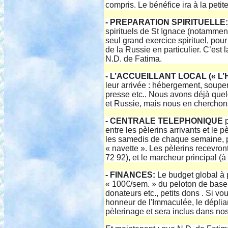
compris. Le bénéfice ira à la petit
- PREPARATION SPIRITUELLE:
spirituels de St Ignace (notammen
seul grand exercice spirituel, po
de la Russie en particulier. C’es
N.D. de Fatima.
- L’ACCUEILLANT LOCAL (« L’
leur arrivée : hébergement, soupe
presse etc.. Nous avons déjà quel
et Russie, mais nous en cherchon
- CENTRALE TELEPHONIQUE
entre les pèlerins arrivants et le 
les samedis de chaque semaine, p
« navette ». Les pèlerins recevro
72 92), et le marcheur principal (à
- FINANCES:
Le budget global à p
« 100€/sem. » du peloton de base 
donateurs etc., petits dons . Si v
honneur de l'Immaculée, le dépliant
pèlerinage et sera inclus dans nos