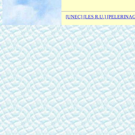
[UNEC]
[LES R.U.]
[PELERINA