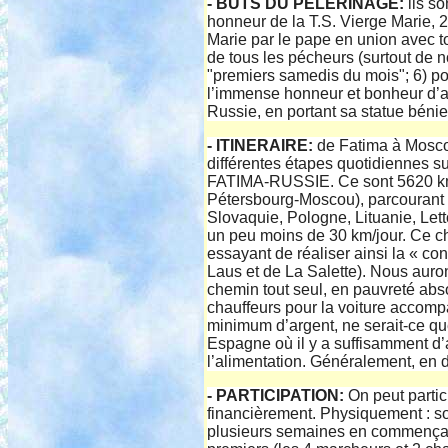
- BUTS DU PELERINAGE:
ils so
honneur de la T.S. Vierge Marie, 
Marie par le pape en union avec to
de tous les pécheurs (surtout de n
"premiers samedis du mois"; 6) p
l’immense honneur et bonheur d’
Russie, en portant sa statue bénie 
- ITINERAIRE:
de Fatima à Moscou
différentes étapes quotidiennes su
FATIMA-RUSSIE. Ce sont 5620 km 
Pétersbourg-Moscou), parcourant 
Slovaquie, Pologne, Lituanie, Let
un peu moins de 30 km/jour. Ce ch
essayant de réaliser ainsi la « c
Laus et de La Salette). Nous auron
chemin tout seul, en pauvreté abso
chauffeurs pour la voiture accompa
minimum d’argent, ne serait-ce q
Espagne où il y a suffisamment d’
l’alimentation. Généralement, en 
- PARTICIPATION:
On peut partic
financièrement. Physiquement : soi
plusieurs semaines en commençant 