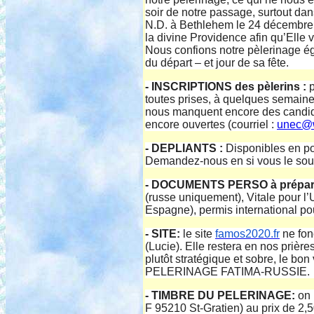
soir de notre passage, surtout d
N.D. à Bethlehem le 24 décembre, 
la divine Providence afin qu’Elle 
Nous confions notre pèlerinage é
du départ – et jour de sa fête.
- INSCRIPTIONS des pèlerins :
toutes prises, à quelques semaines
nous manquent encore des candidat
encore ouvertes (courriel :
unec@w
- DEPLIANTS :
Disponibles en por
Demandez-nous en si vous le souh
- DOCUMENTS PERSO à prépa
(russe uniquement), Vitale pour l’
Espagne), permis international pou
- SITE:
le site
famos2020.fr
ne fon
(Lucie). Elle restera en nos prièr
plutôt stratégique et sobre, le bon
PELERINAGE FATIMA-RUSSIE.
- TIMBRE DU PELERINAGE:
on 
F 95210 St-Gratien) au prix de 2,5