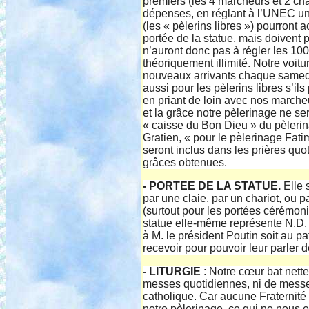
premiers (les 4 marcheurs et 2 cha
dépenses, en réglant à l’UNEC une
(les « pèlerins libres ») pourront 
portée de la statue, mais doivent 
n’auront donc pas à régler les 10
théoriquement illimité. Notre voit
nouveaux arrivants chaque samedi,
aussi pour les pèlerins libres s’il
en priant de loin avec nos marcheu
et la grâce notre pèlerinage ne se
« caisse du Bon Dieu » du pèleri
Gratien, « pour le pèlerinage Fat
seront inclus dans les prières quo
grâces obtenues.
- PORTEE DE LA STATUE.
Elle 
par une claie, par un chariot, ou 
(surtout pour les portées cérémoni
statue elle-même représente N.D. d
à M. le président Poutin soit au p
recevoir pour pouvoir leur parler 
- LITURGIE
: Notre cœur bat nett
messes quotidiennes, ni de messes
catholique. Car aucune Fraternité 
notre pèlerinage, ce qui ne nous 