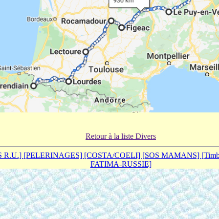
Retour à la liste Divers
S R.U.]
[PELERINAGES]
[COSTA/COELI]
[SOS MAMANS]
[Tim
FATIMA-RUSSIE]