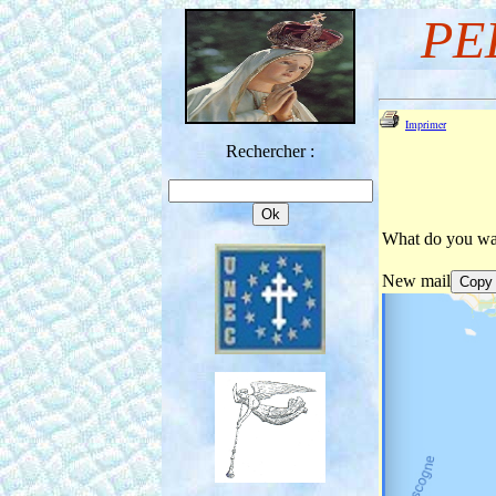
PE
Imprimer
Rechercher :
What do you wan
New mail
Copy