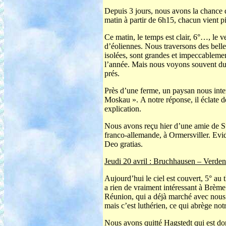
Depuis 3 jours, nous avons la chance 
matin à partir de 6h15, chacun vient p
Ce matin, le temps est clair, 6°…, le 
d’éoliennes. Nous traversons des belle
isolées, sont grandes et impeccablement
l’année. Mais nous voyons souvent du g
prés.
Près d’une ferme, un paysan nous inte
Moskau ».
A notre réponse, il éclate 
explication.
Nous avons reçu hier d’une amie de St J
franco-allemande, à Ormersviller. Evid
Deo gratias.
Jeudi 20 avril : Bruchhausen – Verde
Aujourd’hui le ciel est couvert, 5° au
a rien de vraiment intéressant à Brè
Réunion, qui a déjà marché avec nous
mais c’est luthérien, ce qui abrège notr
Nous avons quitté Hagstedt qui est do