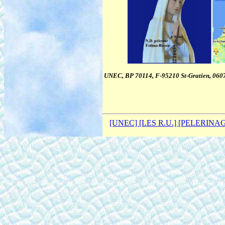
UNEC, BP 70114, F-95210 St-Gratien, 06
[UNEC]
[LES R.U.]
[PELERINA