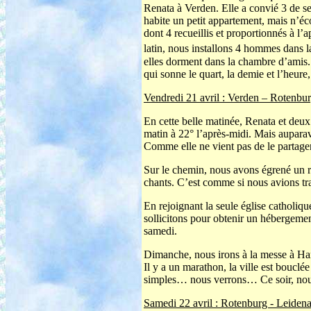
Renata à Verden. Elle a convié 3 de s
habite un petit appartement, mais n’éc
dont 4 recueillis et proportionnés à l’
latin, nous installons 4 hommes dans la
elles dorment dans la chambre d’amis. C
qui sonne le quart, la demie et l’heur
Vendredi 21 avril : Verden – Rotenbu
En cette belle matinée, Renata et deu
matin à 22° l’après-midi. Mais aupara
Comme elle ne vient pas de le partager
Sur le chemin, nous avons égrené un ro
chants. C’est comme si nous avions tra
En rejoignant la seule église catholiq
sollicitons pour obtenir un hébergemen
samedi.
Dimanche, nous irons à la messe à Ham
Il y a un marathon, la ville est boucl
simples… nous verrons… Ce soir, nous 
Samedi 22 avril : Rotenburg - Leiden