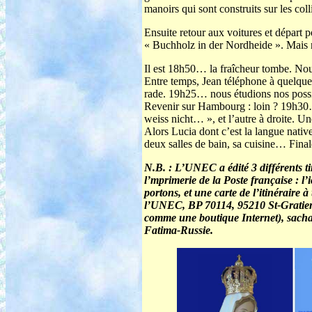
manoirs qui sont construits sur les coll
Ensuite retour aux voitures et départ p
« Buchholz in der Nordheide ». Mais
Il est 18h50… la fraîcheur tombe. No
Entre temps, Jean téléphone à quelque
rade. 19h25… nous étudions nos possi
Revenir sur Hambourg : loin ? 19h30… 
weiss nicht… », et l’autre à droite. U
Alors Lucia dont c’est la langue nativ
deux salles de bain, sa cuisine… Final
N.B. : L’UNEC a édité 3 différents t
l’mprimerie de la Poste française : 
portons, et une carte de l’itinéraire
l’UNEC, BP 70114, 95210 St-Gratien 
comme une boutique Internet), sachan
Fatima-Russie.